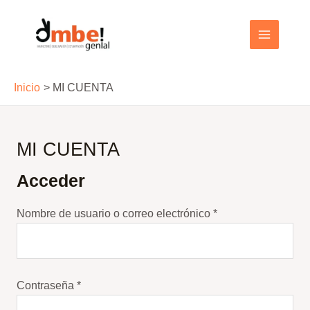
Ir
al
MAIN
contenido
MENU
Inicio
MI CUENTA
MI CUENTA
Acceder
Obligatorio
Nombre de usuario o correo electrónico
*
Obligatorio
Contraseña
*