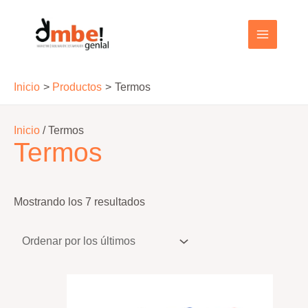
Ir
al
MAIN
contenido
MENU
Inicio
Productos
Termos
Inicio
/ Termos
Termos
Ordenado
Mostrando los 7 resultados
por
los
últimos