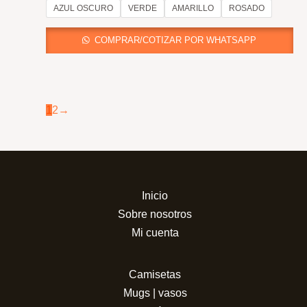
AZUL OSCURO
VERDE
AMARILLO
ROSADO
COMPRAR/COTIZAR POR WHATSAPP
1
2
→
Inicio
Sobre nosotros
Mi cuenta
Camisetas
Mugs | vasos