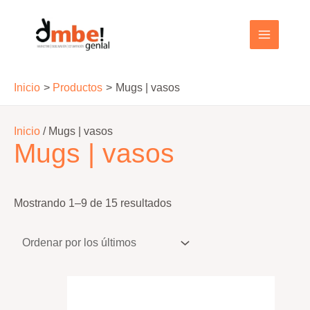
Ir
al
MAIN
contenido
MENU
Inicio
Productos
Mugs | vasos
Inicio
/ Mugs | vasos
Mugs | vasos
Ordenado
Mostrando 1–9 de 15 resultados
por
los
últimos