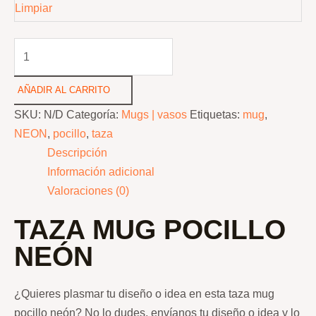
Limpiar
TAZA
MUG
POCILLO
AÑADIR AL CARRITO
NEÓN
SKU:
N/D
Categoría:
Mugs | vasos
Etiquetas:
mug
,
11
NEON
,
pocillo
,
taza
OZ
Descripción
cantidad
Información adicional
Valoraciones (0)
TAZA MUG POCILLO
NEÓN
¿Quieres plasmar tu diseño o idea en esta taza mug
pocillo neón? No lo dudes, envíanos tu diseño o idea y lo