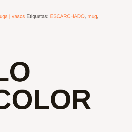
ugs | vasos
Etiquetas:
ESCARCHADO
,
mug
,
LO
COLOR