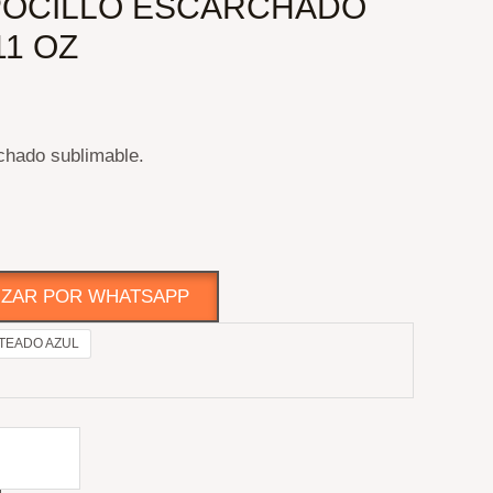
POCILLO ESCARCHADO
11 OZ
chado sublimable.
ZAR POR WHATSAPP
TEADO AZUL