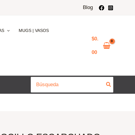
Blog
AS
MUGS | VASOS
$
0.
00
Buscar
por: