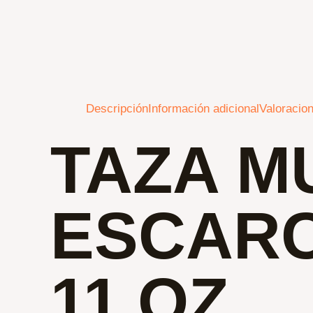
Descripción
Información adicional
Valoracion
TAZA M
ESCAR
11 OZ