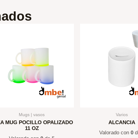
nados
Mugs | vasos
Varios
ZA MUG POCILLO OPALIZADO
ALCANCIA
11 OZ
Valorado con
0
d