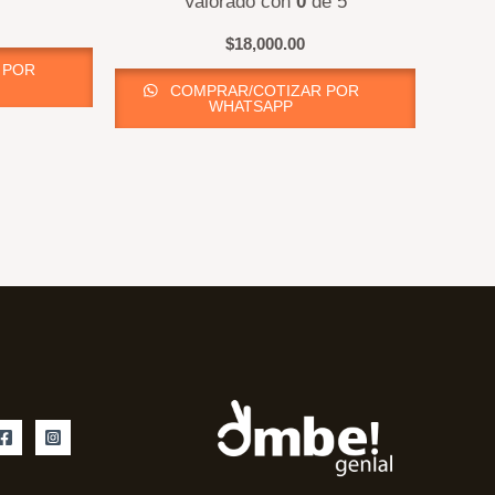
Valorado con
0
de 5
$
18,000.00
 POR
COMPRAR/COTIZAR POR
WHATSAPP