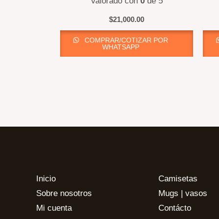
Valorado con
0
de 5
$
21,000.00
COMPRAR/COTIZAR POR
WHATSAPP
Inicio
Camisetas
Sobre nosotros
Mugs | vasos
Mi cuenta
Contácto