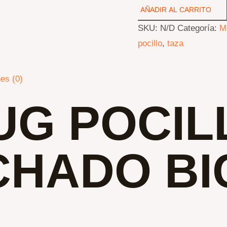
POCILLO
AÑADIR AL CARRITO
ESCARCHADO
SKU:
N/D
Categoría:
M
BIOCOLOR
pocillo
,
taza
11
OZ
es (0)
cantidad
UG POCIL
CHADO BI