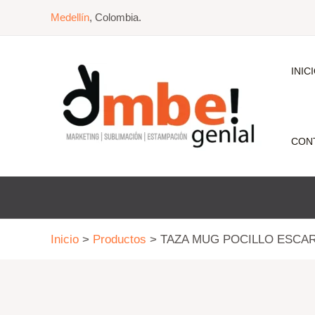
Ir
Medellín
, Colombia.
al
contenido
INIC
CON
Inicio
Productos
TAZA MUG POCILLO ESCA