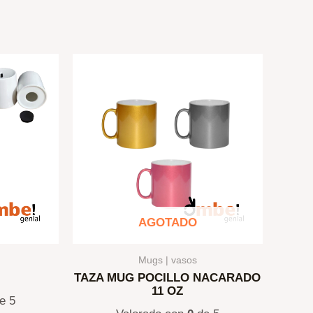
AGOTADO
Mugs | vasos
TAZA MUG POCILLO NACARADO
11 OZ
e 5