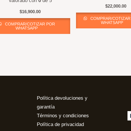
Valorado con
0
de 5
$
22,000.00
$
16,900.00
COMPRAR/COTIZAR
WHATSAPP
COMPRAR/COTIZAR POR
WHATSAPP
Política devoluciones y
garantía
Términos y condiciones
Política de privacidad